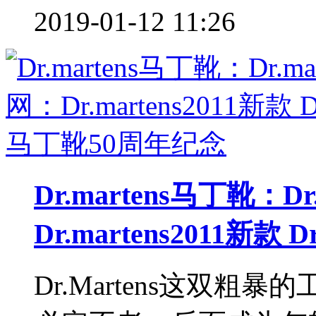
2019-01-12 11:26
Dr.martens马丁靴：Dr
Dr.martens2011新款
Dr.Martens这双