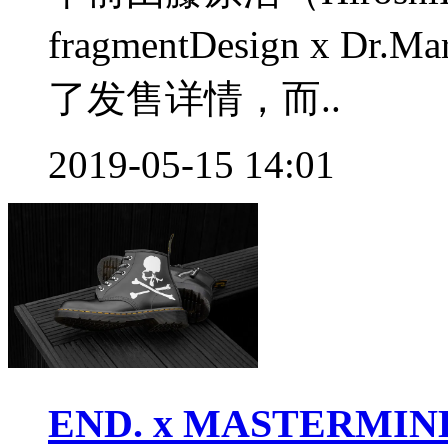
fragmentDesign x 
了发售详情，而..
2019-05-15 14:01
END. x MASTERMIND