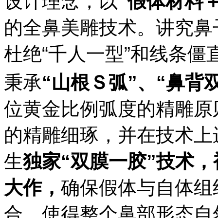
设计理念，以
“
假体材料
的全鼻美雕技术。讲究鼻
杜绝“千人一型”和线条僵
秉承
“
山根
Ｓ
弧
”
、
“
鼻背
位黄金比例弧度的精雕原
的精雕细琢，并在技术上
生
独家
“
双膜一胶
”
技
术，
大作，
确保假体与自体组
合，使得整个鼻部形态自