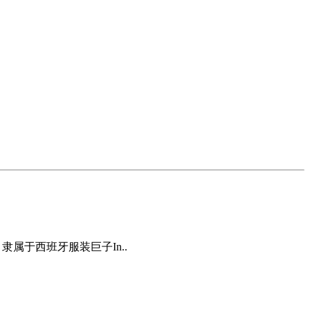
，隶属于西班牙服装巨子In..