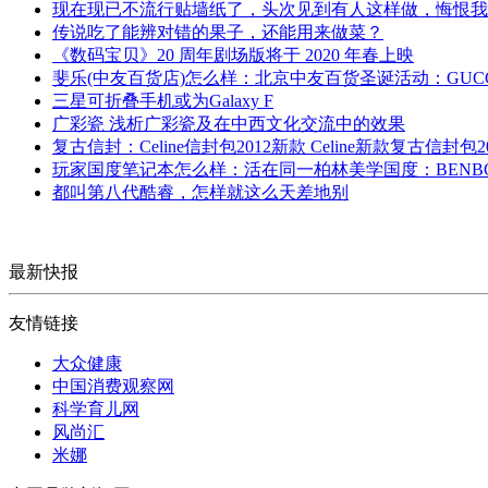
现在现已不流行贴墙纸了，头次见到有人这样做，悔恨我
传说吃了能辨对错的果子，还能用来做菜？
《数码宝贝》20 周年剧场版将于 2020 年春上映
斐乐(中友百货店)怎么样：北京中友百货圣诞活动：GUCC
三星可折叠手机或为Galaxy F
广彩瓷 浅析广彩瓷及在中西文化交流中的效果
复古信封：Celine信封包2012新款 Celine新款复古信封包
玩家国度笔记本怎么样：活在同一柏林美学国度：BEN
都叫第八代酷睿，怎样就这么天差地别
最新快报
友情链接
大众健康
中国消费观察网
科学育儿网
风尚汇
米娜