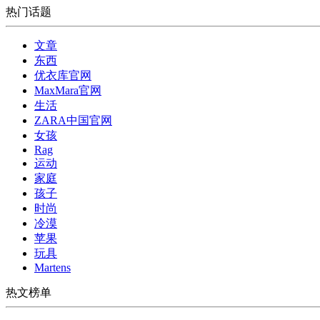
热门话题
文章
东西
优衣库官网
MaxMara官网
生活
ZARA中国官网
女孩
Rag
运动
家庭
孩子
时尚
冷漠
苹果
玩具
Martens
热文榜单