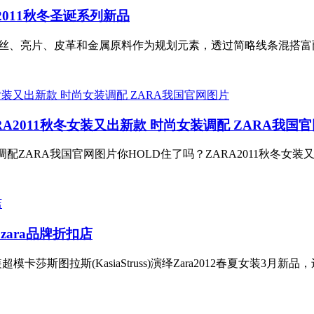
装2011秋冬圣诞系列新品
、亮片、皮革和金属原料作为规划元素，透过简略线条混搭富丽
RA2011秋冬女装又出新款 时尚女装调配 ZARA我国
调配ZARA我国官网图片你HOLD住了吗？ZARA2011秋冬女装
 zara品牌折扣店
装超模卡莎斯图拉斯(KasiaStruss)演绎Zara2012春夏女装3月新品，