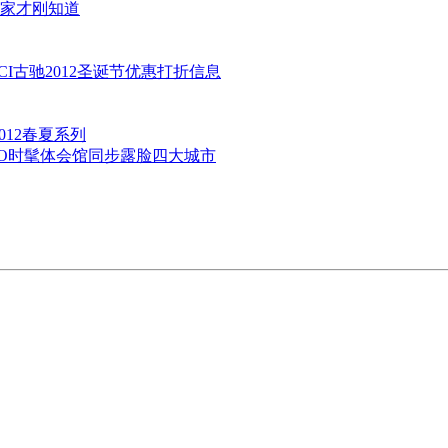
家才刚知道
I古驰2012圣诞节优惠打折信息
2012春夏系列
BO时髦体会馆同步露脸四大城市