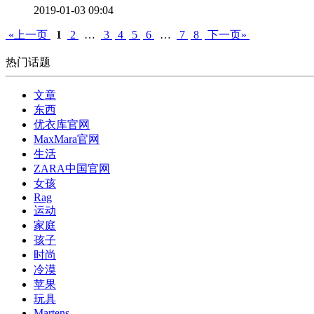
2019-01-03 09:04
«上一页
1
2
…
3
4
5
6
…
7
8
下一页»
热门话题
文章
东西
优衣库官网
MaxMara官网
生活
ZARA中国官网
女孩
Rag
运动
家庭
孩子
时尚
冷漠
苹果
玩具
Martens