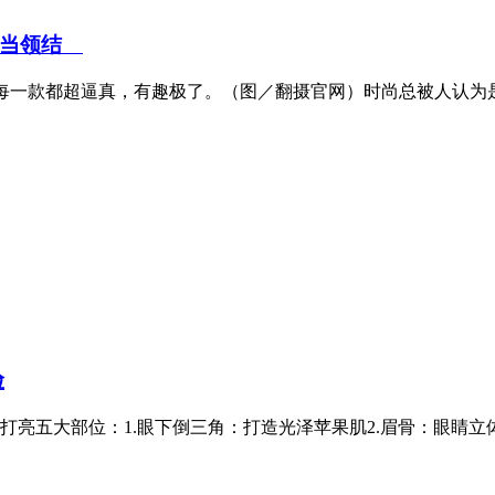
米当领结
灵感，每一款都超逼真，有趣极了。（图／翻摄官网）时尚总被人认为是
脸
五大部位：1.眼下倒三角：打造光泽苹果肌2.眉骨：眼睛立体深