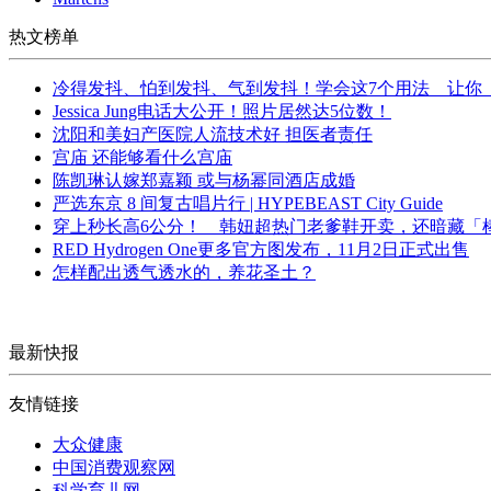
热文榜单
冷得发抖、怕到发抖、气到发抖！学会这7个用法 让你
Jessica Jung电话大公开！照片居然达5位数！
沈阳和美妇产医院人流技术好 担医者责任
宫庙 还能够看什么宫庙
陈凯琳认嫁郑嘉颖 或与杨幂同酒店成婚
严选东京 8 间复古唱片行 | HYPEBEAST City Guide
穿上秒长高6公分！ 韩妞超热门老爹鞋开卖，还暗藏「
RED Hydrogen One更多官方图发布，11月2日正式出售
怎样配出透气透水的，养花圣土？
最新快报
友情链接
大众健康
中国消费观察网
科学育儿网