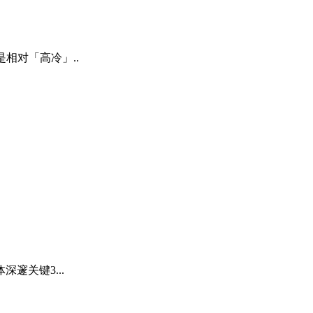
相对「高冷」..
邃关键3...