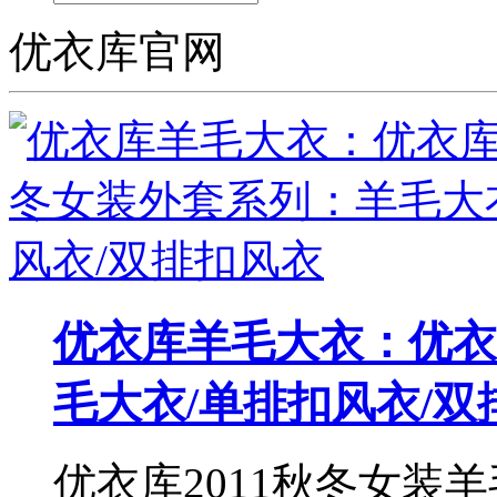
优衣库官网
优衣库羊毛大衣：优衣
毛大衣/单排扣风衣/双
优衣库2011秋冬女装