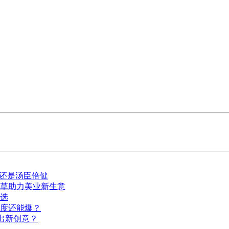
的还是汤臣倍健
种草助力美业新生意
选
深度还能爆？
出新创意？