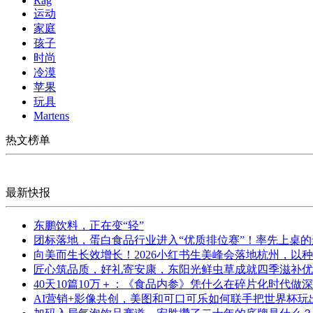
Rag
运动
家庭
孩子
时尚
冷漠
苹果
玩具
Martens
热文榜单
最新快报
东鹏饮料，正在变“轻”
团标落地，蛋白食品行业进入“优质排位赛”！率先上桌
向美而生长效增长！2026小红书生美峰会落地杭州，以
匠心筑品质，好礼寄安康，东阳光鲜虫草成就四季滋补优
40天10篇10万＋：《食品内参》凭什么在碎片化时代做
AI营销+影像共创，美图和可口可乐如何联手把世界杯玩