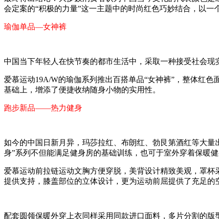
会定案的“积极的力量”这一主题中的时尚红色巧妙结合，以一
瑜伽单品—女神裤
中国当下年轻人在快节奏的都市生活中，采取一种接受社会现
爱慕运动19A/W的瑜伽系列推出百搭单品“女神裤”，整体
基础上，增添了便捷收纳随身小物的实用性。
跑步新品——热力健身
如今的中国日新月异，玛莎拉红、布朗红、勃艮第酒红等大量
身”系列不但能满足健身房的基础训练，也可于室外穿着保暖
爱慕运动前拉链运动文胸方便穿脱，美背设计精致美观，罩杯
提供支持，膝盖部位的立体设计，更为运动前屈提供了充足的
配套圆领保暖外穿上衣同样采用同款进口面料，多片分割的版