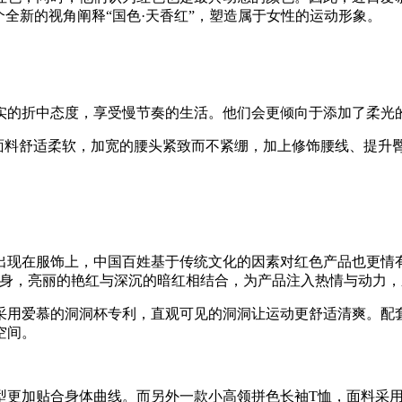
个全新的视角阐释“国色·天香红”，塑造属于女性的运动形象。
实的折中态度，享受慢节奏的生活。他们会更倾向于添加了柔光
红色面料舒适柔软，加宽的腰头紧致而不紧绷，加上修饰腰线、提
出现在服饰上，中国百姓基于传统文化的因素对红色产品也更情
健身，亮丽的艳红与深沉的暗红相结合，为产品注入热情与动力
采用爱慕的洞洞杯专利，直观可见的洞洞让运动更舒适清爽。配
空间。
型更加贴合身体曲线。而另外一款小高领拼色长袖T恤，面料采