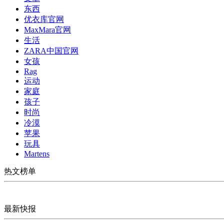
东西
优衣库官网
MaxMara官网
生活
ZARA中国官网
女孩
Rag
运动
家庭
孩子
时尚
冷漠
苹果
玩具
Martens
热文榜单
最新快报