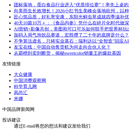
团标落地，蛋白食品行业进入“优质排位赛”！率先上桌
向美而生长效增长！2026小红书生美峰会落地杭州，以
匠心筑品质，好礼寄安康，东阳光鲜虫草成就四季滋补优
40天10篇10万＋：《食品内参》凭什么在碎片化时代做
AI营销+影像共创，美图和可口可乐如何联手把世界杯玩
加码入局气泡饮品赛道，宏胜攒了二十年的底牌是什么？
不争算法虚名，只铸实业基石：瑞利达以“全智造”回应A
友宝在线：中国自动售货机为何走向合伙人化？
从霸榜到卖到断货，揭秘sweetcolor销量王的爆款基因
友情链接
大众健康
中国消费观察网
科学育儿网
风尚汇
米娜
中国品牌新闻网
投诉建议
通过E-mail将您的想法和建议发给我们