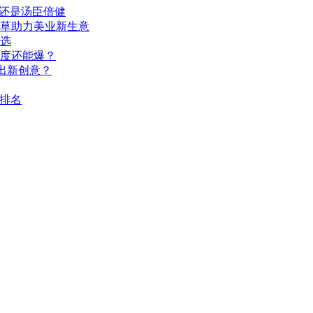
的还是汤臣倍健
种草助力美业新生意
选
深度还能爆？
出新创意？
I排名