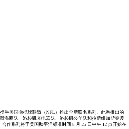
开始前，再度携手美国橄榄球联盟（NFL）推出全新联名系列。此番推出的
、西雅图海鹰队、洛杉矶充电器队、洛杉矶公羊队和拉斯维加斯突袭
y」合作系列将于美国酞平洋标准时间 8 月 25 日中午 12 点开始在