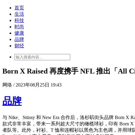
首页
生活
科技
时尚
健康
品牌
财经
Born X Raised 再度携手 NFL 推出「All
网络 / 2023年08月25日 19:43
品牌
与 Nike、Stüssy 和 New Era 合作后，洛杉矶街头品
款式非常丰富，带来一系列超大尺寸的橄榄球衫，印有 Born 
者队等。此外，衬衫、T 恤和连帽衫以黑色为主色调，并用球队的颜色来突出