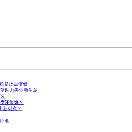
的还是汤臣倍健
种草助力美业新生意
选
深度还能爆？
出新创意？
I排名