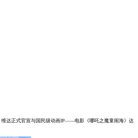
，维达正式官宣与国民级动画IP——电影《哪吒之魔童闹海》达
。