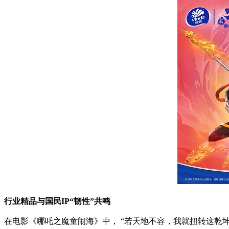
行业精品与国民IP“韧性”共鸣
在电影《哪吒之魔童闹海》中， “若天地不容，我就扭转这乾坤