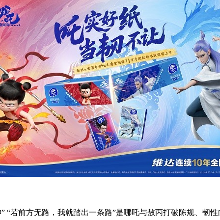
” “若前方无路，我就踏出一条路”是哪吒与敖丙打破陈规、韧