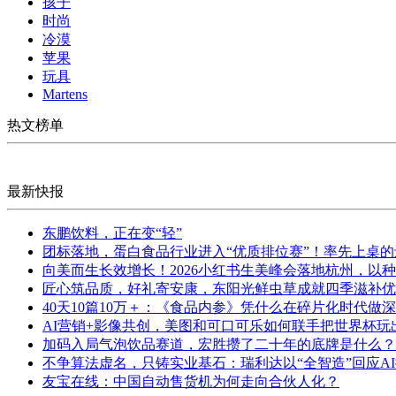
孩子
时尚
冷漠
苹果
玩具
Martens
热文榜单
最新快报
东鹏饮料，正在变“轻”
团标落地，蛋白食品行业进入“优质排位赛”！率先上桌
向美而生长效增长！2026小红书生美峰会落地杭州，以
匠心筑品质，好礼寄安康，东阳光鲜虫草成就四季滋补优
40天10篇10万＋：《食品内参》凭什么在碎片化时代做
AI营销+影像共创，美图和可口可乐如何联手把世界杯玩
加码入局气泡饮品赛道，宏胜攒了二十年的底牌是什么？
不争算法虚名，只铸实业基石：瑞利达以“全智造”回应A
友宝在线：中国自动售货机为何走向合伙人化？