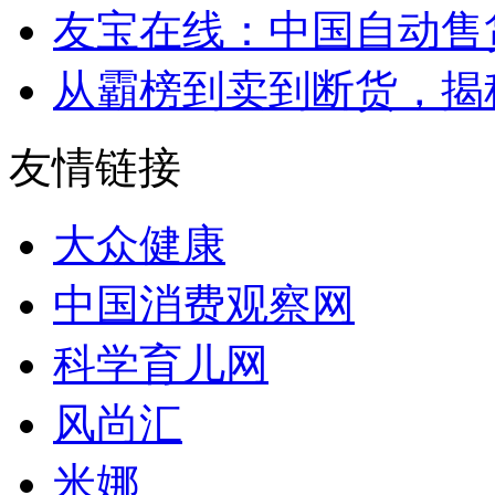
友宝在线：中国自动售
从霸榜到卖到断货，揭秘s
友情链接
大众健康
中国消费观察网
科学育儿网
风尚汇
米娜