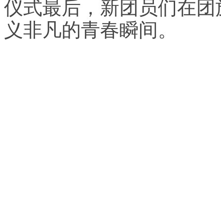
仪式最后，新团员们在团
义非凡的青春瞬间。