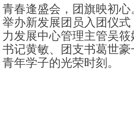
青春逢盛会，团旗映初心
举办新发展团员入团仪式
力发展中心管理主管吴筱
书记黄敏、团支书葛世豪
青年学子的光荣时刻。