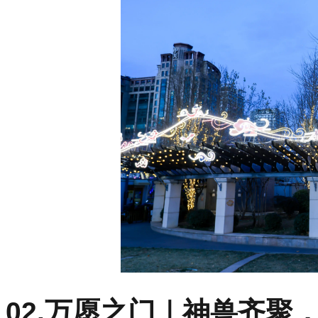
02.万愿之门｜神兽齐聚