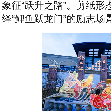
象征“跃升之路”。剪纸
绎“鲤鱼跃龙门”的励志场