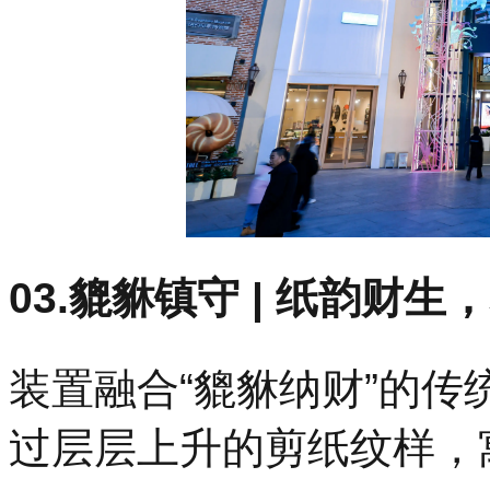
03.貔貅镇守 | 纸韵财
装置融合“貔貅纳财”的传
过层层上升的剪纸纹样，