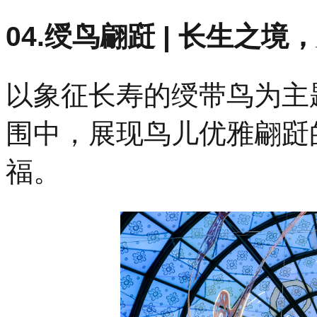
04.绶鸟翩跹 | 长生之
以象征长寿的绶带鸟为主
围中，展现鸟儿优雅翩跹
福。