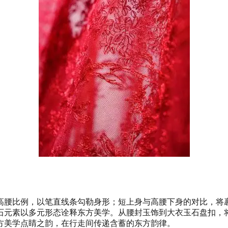
高腰比例，以笔直线条勾勒身形；短上身与高腰下身的对比，将
石元素以多元形态诠释东方美学。从腰封玉饰到大衣玉石盘扣，
方美学点睛之韵，在行走间传递含蓄的东方韵律。