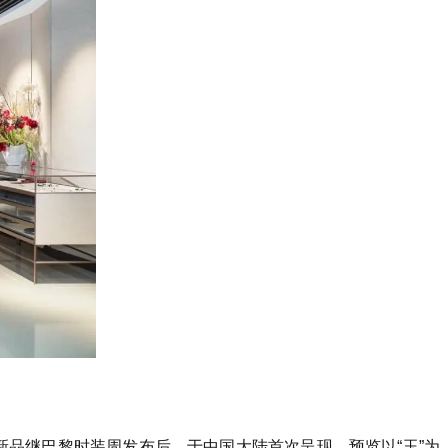
本季新品继巴黎时装周发布后，于中国大陆首次呈现，预览以“玉”为