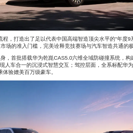
程，打造出了足以代表中国高端智造顶尖水平的“年度9
系市场的准入门槛，完美诠释竞技赛场与汽车智造共通的
钢车身，首批搭载华为乾崑CAS5.0六维全域防碰撞系统
套”，实现人车合一的沉浸式智慧交互；驾控层面，全系标配
乘体验媲美百万级豪车。