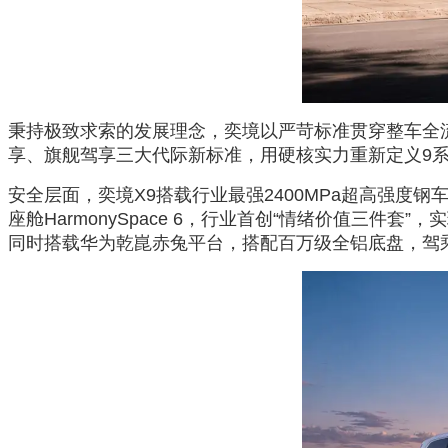
秉持极致求索的发展理念，奕境以严苛标准贯穿整车全流
享、旗舰驾享三大代际新标准，用硬核实力重新定义9
安全层面，奕境X9搭载行业最强2400MPa超高强度
座舱Harmo
nySpace 6，行业首创“情绪价值三件
同时搭载华为乾崑赤兔平台，搭配百万级全铝底盘，驾