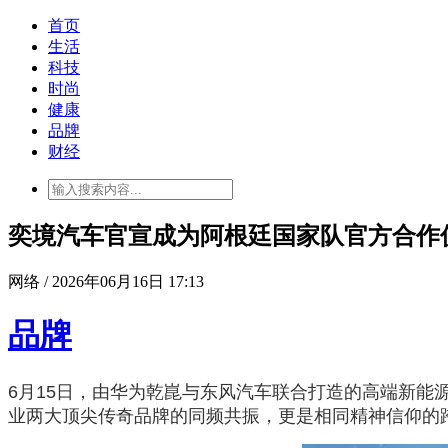
首页
生活
科技
时尚
健康
品牌
财经
奕境汽车官宣成为阿根廷国家队官方合作
网络 / 2026年06月16日 17:13
品牌
6月15日，由华为乾崑与东风汽车联合打造的高端新能
业两大顶尖传奇品牌的同频共振，更是相同精神信仰的