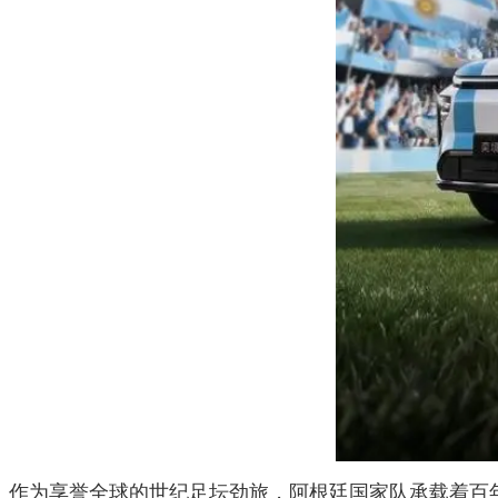
作为享誉全球的世纪足坛劲旅，阿根廷国家队承载着百