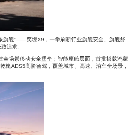
系旗舰”——
奕境X9
，一举刷新行业旗舰安全、旗舰舒
极致追求。
，构建全场景移动安全堡垒；智能座舱层面，首批搭载鸿蒙
华为乾崑ADS5高阶智驾，覆盖城市、高速、泊车全场景，