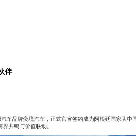
伙伴
源汽车品牌
奕境
汽车，正式官宣签约成为阿根廷国家队中
跨界共鸣与价值联动。