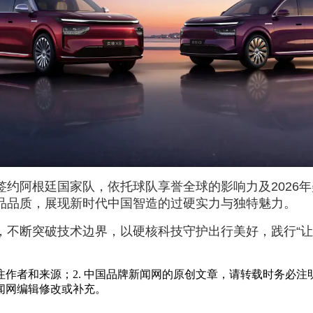
约阿根廷国家队，依托球队享誉全球的影响力及2026
品品质，展现新时代中国智造的过硬实力与独特魅力。
，不断突破技术边界，以硬核科技守护出行美好，践行“让
注作者和来源；2. 中国品牌新闻网的原创文章，请转载时务必注
新闻网编辑修改或补充。