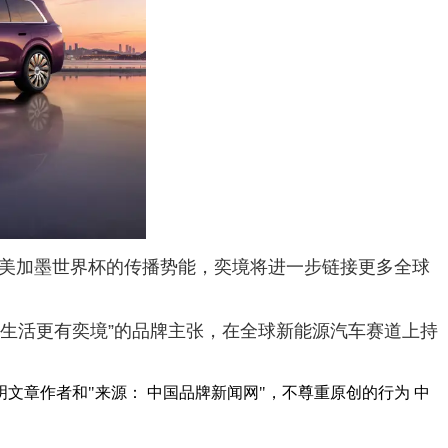
年美加墨世界杯的传播势能，奕境将进一步链接更多全球
生活更有奕境”的品牌主张，在全球新能源汽车赛道上持
明文章作者和"来源： 中国品牌新闻网"，不尊重原创的行为 中