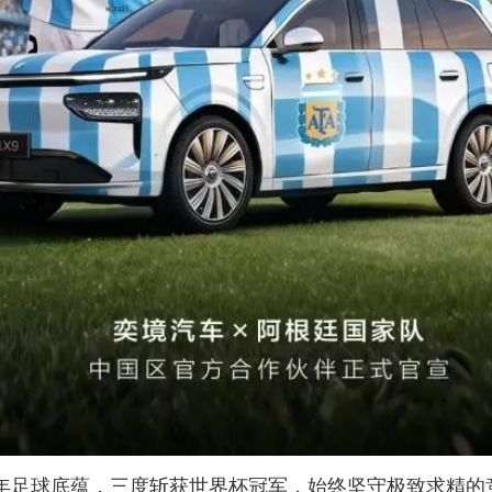
年足球底蕴，三度斩获世界杯冠军，始终坚守极致求精的