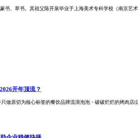
攻篆书、草书。其祖父陈开泉毕业于上海美术专科学校（南京艺术学
026开年顶流？
牛只做原切为核心标签的餐饮品牌流浪泡泡・破破烂烂的烤肉店(以
，助企业稳健抉择