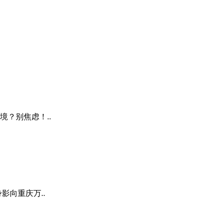
？别焦虑！..
向重庆万..