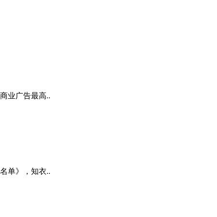
业广告最高..
单》，知衣..