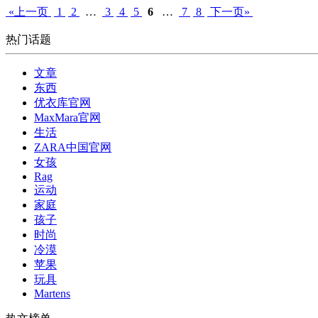
«上一页
1
2
…
3
4
5
6
…
7
8
下一页»
热门话题
文章
东西
优衣库官网
MaxMara官网
生活
ZARA中国官网
女孩
Rag
运动
家庭
孩子
时尚
冷漠
苹果
玩具
Martens