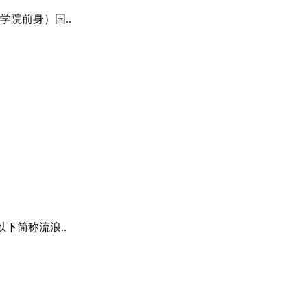
院前身）国..
下简称流浪..