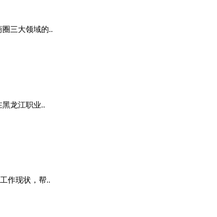
圈三大领域的..
黑龙江职业..
作现状，帮..