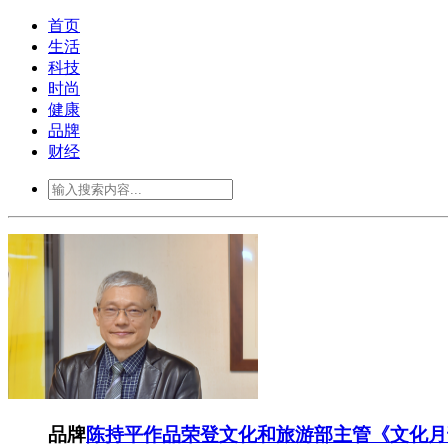
首页
生活
科技
时尚
健康
品牌
财经
品牌
陈持平作品荣登文化和旅游部主管《文化月