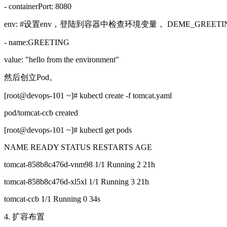
- containerPort: 8080
env: #设置env，登陆到容器中检查环境变量， DEME_GREETING 的值是 "
- name:GREETING
value: "hello from the environment"
然后创立Pod。
[root@devops-101 ~]# kubectl create -f tomcat.yaml
pod/tomcat-ccb created
[root@devops-101 ~]# kubectl get pods
NAME READY STATUS RESTARTS AGE
tomcat-858b8c476d-vnm98 1/1 Running 2 21h
tomcat-858b8c476d-xl5xl 1/1 Running 3 21h
tomcat-ccb 1/1 Running 0 34s
4. 扩容布置