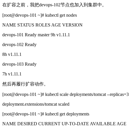
在扩容之前，我把devops-102节点也加入到集群中。
[root@devops-101 ~]# kubectl get nodes
NAME STATUS ROLES AGE VERSION
devops-101 Ready master 9h v1.11.1
devops-102 Ready
8h v1.11.1
devops-103 Ready
7h v1.11.1
然后再履行扩容动作。
[root@devops-101 ~]# kubectl scale deployments/tomcat --replicas=3
deployment.extensions/tomcat scaled
[root@devops-101 ~]# kubectl get deployments
NAME DESIRED CURRENT UP-TO-DATE AVAILABLE AGE