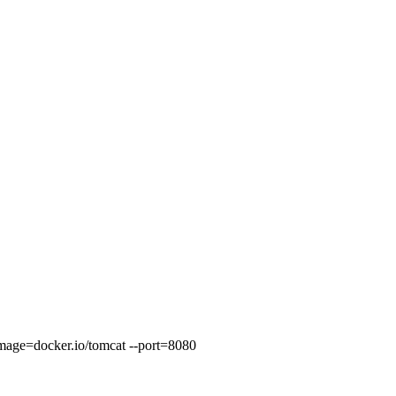
-image=docker.io/tomcat --port=8080