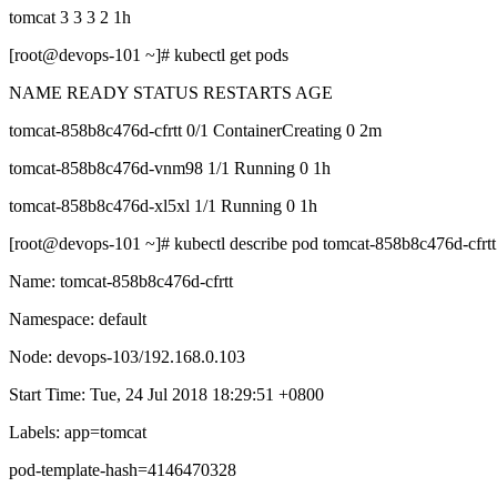
tomcat 3 3 3 2 1h
[root@devops-101 ~]# kubectl get pods
NAME READY STATUS RESTARTS AGE
tomcat-858b8c476d-cfrtt 0/1 ContainerCreating 0 2m
tomcat-858b8c476d-vnm98 1/1 Running 0 1h
tomcat-858b8c476d-xl5xl 1/1 Running 0 1h
[root@devops-101 ~]# kubectl describe pod tomcat-858b8c476d-cfrtt
Name: tomcat-858b8c476d-cfrtt
Namespace: default
Node: devops-103/192.168.0.103
Start Time: Tue, 24 Jul 2018 18:29:51 +0800
Labels: app=tomcat
pod-template-hash=4146470328