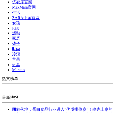
优衣库官网
MaxMara官网
生活
ZARA中国官网
女孩
Rag
运动
家庭
孩子
时尚
冷漠
苹果
玩具
Martens
热文榜单
最新快报
团标落地，蛋白食品行业进入“优质排位赛”！率先上桌