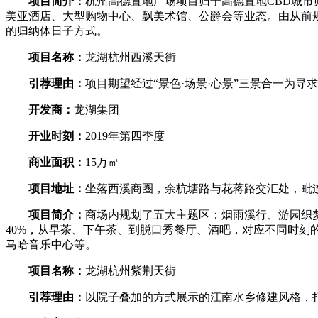
项目简介：
杭州高德置地广场项目归于高德置地CBD城市归纳体系
美亚酒店、大型购物中心、飘美术馆、公爵会等业态。由从前规
的归纳体日子方式。
项目名称：
龙湖杭州西溪天街
引荐理由：
项目期望经过“景色·场景·心景”三景合一为寻
开发商：
龙湖集团
开业时刻：
2019年第四季度
商业面积：
15万㎡
项目地址：
坐落西溪商圈，余杭塘路与花蒋路交汇处，毗
项目简介：
商场内规划了五大主题区：烟雨溪行、游园织
40%，从早茶、下午茶、到脱口秀餐厅、酒吧，对应不同时
马哈音乐中心等。
项目名称：
龙湖杭州紫荆天街
引荐理由：
以院子叠加的方式展示的江南水乡修建风格，