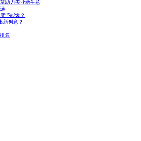
种草助力美业新生意
选
深度还能爆？
出新创意？
I排名