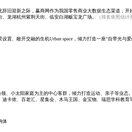
旧迎新之际，赢商网作为我国零售商业大数据生态渠道，开始
街、龙湖杭州紫荆天街、临安白湖畈宝龙广场。
（排名依照估计
、敞开交融的生机Urban space，倾力打造一座“自带光与爱
生、白领、小太阳家庭为主的中心客群，倾力打造运动、亲子等业态
、迪卡侬、百老汇、星集会、木马王国、金宝物、瑞思学科教育
纳体