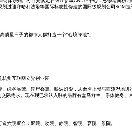
列。将目光落定在钱江新城CBD正中心，总修建面积约41万平方米，集结
划过迪拜哈利法塔等国际标志性修建的国际级规划公司SOM担
求高质量日子的都市人群打造一个“心境绿地”。
连杭州互联网立异创业园
梦、绿谷品梵、浮岸叠翼、映波幻影，从命名上就与西溪湿地进行
刻的交际需求。现在现已承认入驻的品牌有盒马鲜生、乐体健身、
打造六院聚合：聚院、动院、静院、智院、宴院、景院。