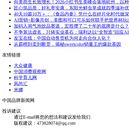
向美而生长效增长！2026小红书生美峰会落地杭州，以
匠心筑品质，好礼寄安康，东阳光鲜虫草成就四季滋补优
40天10篇10万＋：《食品内参》凭什么在碎片化时代做
AI营销+影像共创，美图和可口可乐如何联手把世界杯玩
加码入局气泡饮品赛道，宏胜攒了二十年的底牌是什么？
不争算法虚名，只铸实业基石：瑞利达以“全智造”回应A
友宝在线：中国自动售货机为何走向合伙人化？
从霸榜到卖到断货，揭秘sweetcolor销量王的爆款基因
友情链接
大众健康
中国消费观察网
科学育儿网
风尚汇
米娜
中国品牌新闻网
投诉建议
通过E-mail将您的想法和建议发给我们
版权建议：473828074@qq.com