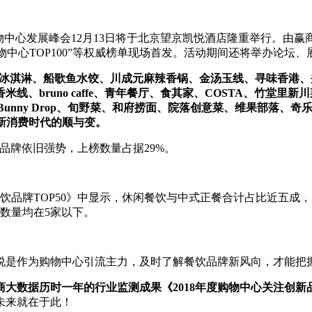
中心发展峰会12月13日将于北京望京凯悦酒店隆重举行。由赢商
开业购物中心TOP100”等权威榜单现场首发。活动期间还将举办论
F冰淇淋、船歌鱼水饺、川成元麻辣香锅、金汤玉线、寻味香港
、bruno caffe、青年餐厅、食其家、COSTA、竹堂里新
unny Drop、旬野菜、和府捞面、院落创意菜、维果部落、奇乐奇
证新消费时代的顺与变。
饮品牌依旧强势，上榜数量占据29%。
品牌TOP50》中显示，休闲餐饮与中式正餐合计占比近五成，
数量均在5家以下。
是作为购物中心引流主力，及时了解餐饮品牌新风向，才能把
商大数据历时一年的行业监测成果《2018年度购物中心关注创新品
未来就在于此！