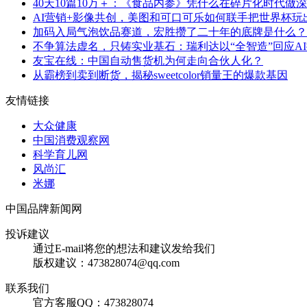
40天10篇10万＋：《食品内参》凭什么在碎片化时代做
AI营销+影像共创，美图和可口可乐如何联手把世界杯玩
加码入局气泡饮品赛道，宏胜攒了二十年的底牌是什么？
不争算法虚名，只铸实业基石：瑞利达以“全智造”回应A
友宝在线：中国自动售货机为何走向合伙人化？
从霸榜到卖到断货，揭秘sweetcolor销量王的爆款基因
友情链接
大众健康
中国消费观察网
科学育儿网
风尚汇
米娜
中国品牌新闻网
投诉建议
通过E-mail将您的想法和建议发给我们
版权建议：473828074@qq.com
联系我们
官方客服QQ：473828074