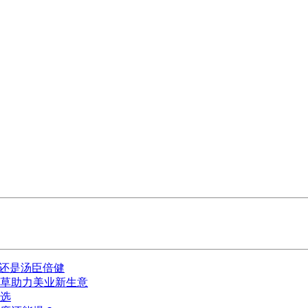
的还是汤臣倍健
种草助力美业新生意
选