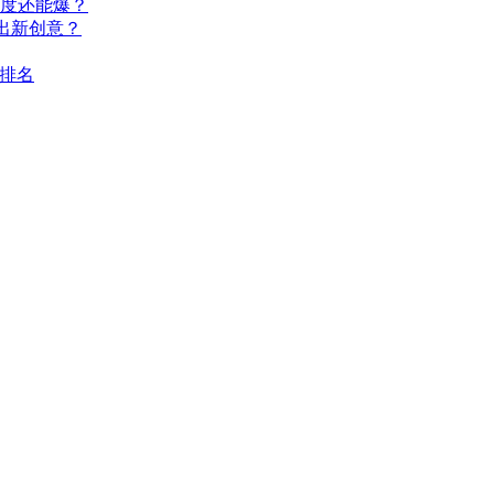
深度还能爆？
出新创意？
I排名