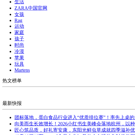
生活
ZARA中国官网
女孩
Rag
运动
家庭
孩子
时尚
冷漠
苹果
玩具
Martens
热文榜单
最新快报
团标落地，蛋白食品行业进入“优质排位赛”！率先上桌
向美而生长效增长！2026小红书生美峰会落地杭州，以
匠心筑品质，好礼寄安康，东阳光鲜虫草成就四季滋补优