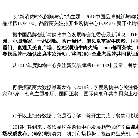
以“新消费时代的顺与变”为主题，2018中国品牌创新与购物
品牌榜TOP100、品牌商关注拟开业购物中心TOP50 / 新
据中国品牌创新与购物中心发展峰会组委会最新消息，
D
园、小城渔家、一品焖锅、喀什游记、俏凤凰苗家牛肉粉、阿香米线
霞门、食通天美食广场、掂档·潮汕牛肉火锅、coco都可茶饮、B
餐饮品牌已确认出席本次活动，将与300+全业态品牌共同见
从2017年度购物中心关注新兴品牌榜TOP100中显示，餐
再根据赢商大数据最新发布《2018年3季度购物中心关注餐饮
家和5家，创意主题餐厅、国际正餐、国际简餐和共享厨房上榜
对于以上细分数据，您是否了解。除开主力店，餐饮可以说
2019即将到来，餐饮品牌在购物中心发展趋势如何？
由赢
场权威发布。
洞察消费势力，研判市场趋势，抢占商业先机，