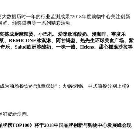
大数据历时一年的行业监测成果“2018年度购物中心关注创新
坛、展览、颁奖盛典等一系列精彩活动。
、夹拣成厨麻辣烫、小巴扎、爱咪欧冻酸奶、漫咖啡、零度乐
川菜、REMICONE冰淇淋、阿甘锅盔、热先生环球美食广场、紫
乐、Salud欧洲冻酸奶、一味一诚、Helens、甜心摇滚沙拉等
成为商场餐饮的“流量双雄”；火锅/焖锅、中式简餐分别上榜9
握消费新浪潮。
牌榜TOP100》将于2018中国品牌创新与购物中心发展峰会现