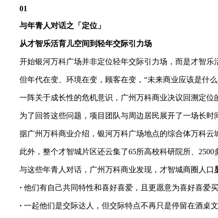
01
与年青人对话之「定位」
从才智乐活育儿空间到轻年交际引力场
开始银河万科广场并非定位轻年交际引力场，而是才智乐活育
但年代在变、环境在变，顾客在变，“未来商业应该是什么姿
一阵关于成长性的危机意识，广州万科商业决议回溯定位的源
为了回答这些问题，项目团队与周边居民展开了一场长时间
据广州万科商业介绍，银河万科广场地点的综合体万科云城
此外，整个才智城片区还云集了65所高校科研院所、250
与这些年青人对话，广州万科商业发现，才智城商圈人口
·
他们有自己共同特性和喜好喜爱，且更愿意为喜好喜爱买
·
一起他们是交际达人，但交际特点不再只是停留在酒桌