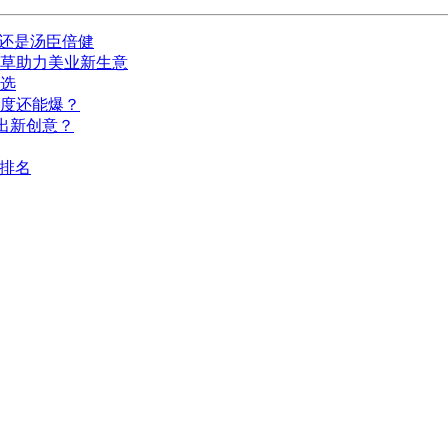
的还是汤臣倍健
种草助力美业新生意
选
深度还能爆？
出新创意？
I排名