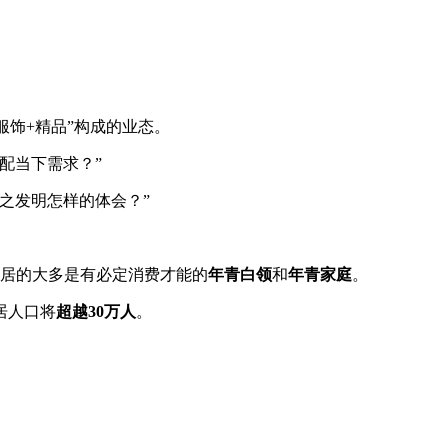
饰+精品”构成的业态。
配当下需求？”
之发明怎样的体会？”
。
居的大多是有必定消费才能的
年青白领
和
年青家庭
。
居人口将
超越30万人
。