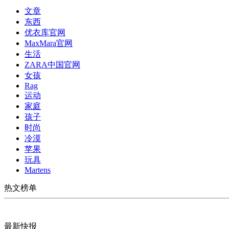
文章
东西
优衣库官网
MaxMara官网
生活
ZARA中国官网
女孩
Rag
运动
家庭
孩子
时尚
冷漠
苹果
玩具
Martens
热文榜单
最新快报