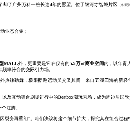
了却了广州万科一桩长达4年的愿望。位于银河才智城片区
（华观
运动业态合集；
型MALL
外，更重要是它在仅有的
5.5万㎡商业空间
内，以年青
年频率符合的交际引力场。
热辣劲舞，极限酷跑运动员交叉其间，来自五湖四海的新轻年
互动舞台剧场进行中的Beatbox潮玩秀场，成为周边居民
一个注脚。
因裂变再重组”。咱们决议将这个细节扩大，探究其在组合过程