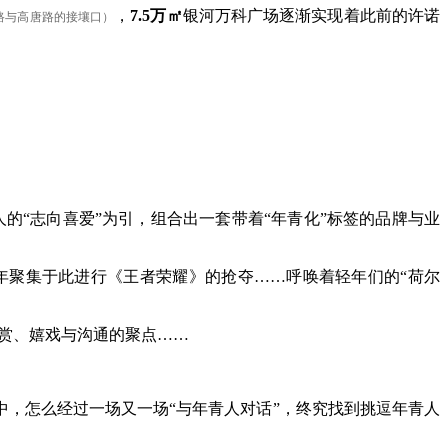
，
7.5万㎡
银河万科广场逐渐实现着此前的许诺
路与高唐路的接壤口）
人的“志向喜爱”为引，组合出一套带着“年青化”标签的品牌与业
聚集于此进行《王者荣耀》的抢夺……呼唤着轻年们的“荷尔
欣赏、嬉戏与沟通的聚点……
中，怎么经过一场又一场“与年青人对话”，终究找到挑逗年青人