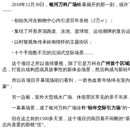
2018年12月30日，
银河万科广场
帷幕揭开的那一刻，或许
——
·
创始先河在购物中心内引进百年名校（2万㎡）；
·
集结了环形房顶跑道、泳池、篮球馆、运动潮牌的复合
·
以时髦视角传承岭南情怀的主题街区；
·
十个手指数不完的沉溺式交际场景……
这个项目之所以值得重视，除了它是万科在
广州首个区域
态，打造出或构思或具故事性的新体会场景，然后构成与新轻
所以在项目开幕现场咱们看到，一群热血青年络绎在室内外
蒙”；
另一边厢，室外大型戏水广场、休假景区常见的亲子吊床，以及
一幕幕场景，成了银河万科广场诠释“
轻年交际引力场
”的
但在这之前的1500多天里，这个项目仍阅历着不间断的“基
志向喜爱的那根“弦”。