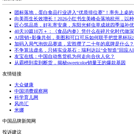
团标落地，蛋白食品行业进入“优质排位赛”！率先上桌
向美而生长效增长！2026小红书生美峰会落地杭州，以
匠心筑品质，好礼寄安康，东阳光鲜虫草成就四季滋补优
40天10篇10万＋：《食品内参》凭什么在碎片化时代做
AI营销+影像共创，美图和可口可乐如何联手把世界杯玩
加码入局气泡饮品赛道，宏胜攒了二十年的底牌是什么？
不争算法虚名，只铸实业基石：瑞利达以“全智造”回应A
友宝在线：中国自动售货机为何走向合伙人化？
从霸榜到卖到断货，揭秘sweetcolor销量王的爆款基因
友情链接
大众健康
中国消费观察网
科学育儿网
风尚汇
米娜
中国品牌新闻网
投诉建议