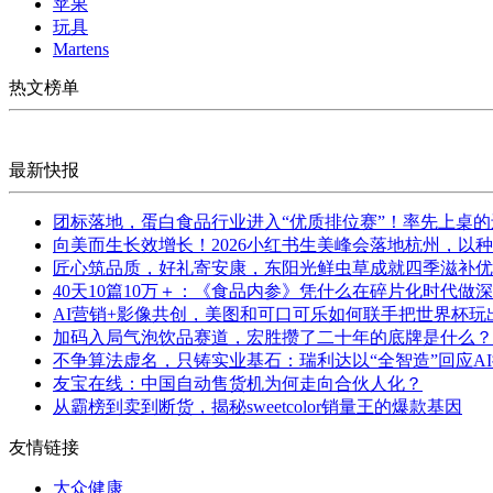
苹果
玩具
Martens
热文榜单
最新快报
团标落地，蛋白食品行业进入“优质排位赛”！率先上桌
向美而生长效增长！2026小红书生美峰会落地杭州，以
匠心筑品质，好礼寄安康，东阳光鲜虫草成就四季滋补优
40天10篇10万＋：《食品内参》凭什么在碎片化时代做
AI营销+影像共创，美图和可口可乐如何联手把世界杯玩
加码入局气泡饮品赛道，宏胜攒了二十年的底牌是什么？
不争算法虚名，只铸实业基石：瑞利达以“全智造”回应A
友宝在线：中国自动售货机为何走向合伙人化？
从霸榜到卖到断货，揭秘sweetcolor销量王的爆款基因
友情链接
大众健康