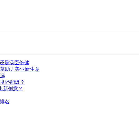
的还是汤臣倍健
种草助力美业新生意
选
深度还能爆？
出新创意？
I排名